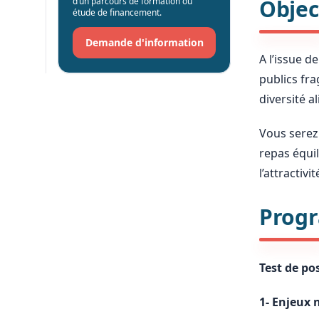
Objec
d’un parcours de formation ou
étude de financement.
Demande d'information
A l’issue d
publics fra
diversité al
Vous serez 
repas équil
l’attractivi
Progr
Test de p
1- Enjeux 