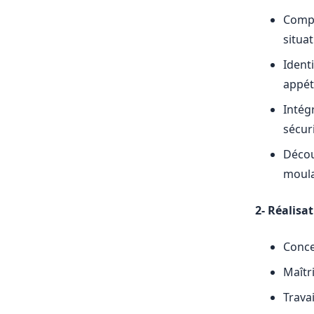
Compr
situa
Ident
appét
Intégr
sécur
Découv
moula
2- Réalisa
Conce
Maîtr
Travai