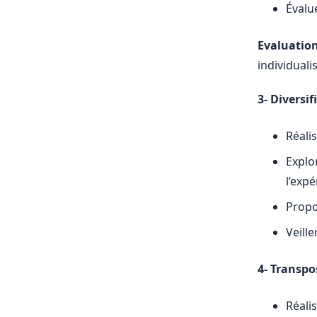
Évalue
Evaluatio
individual
3- Diversi
Réali
Explo
l’expé
Propo
Veille
4- Transpo
Réali