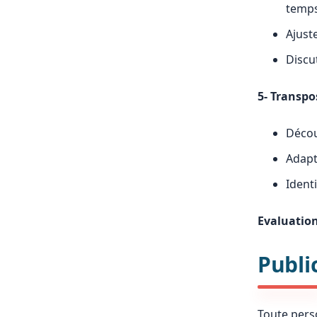
temps
Ajust
Discu
5- Transpo
Décou
Adapt
Ident
Evaluation
Publi
Toute perso