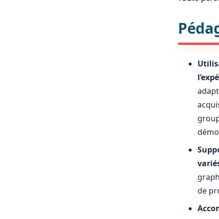
Péda
Utili
l’exp
adapta
acqui
group
démon
Suppo
varié
graphi
de pr
Accom