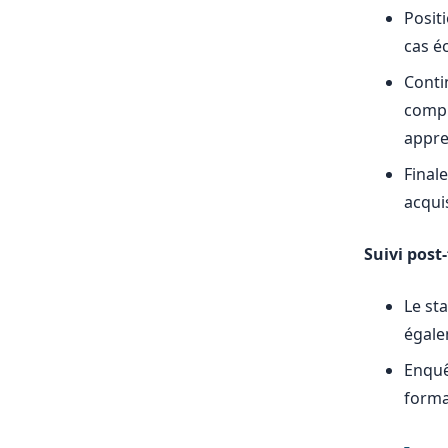
Posit
cas é
Conti
compr
appre
Final
acqui
Suivi post
Le st
égale
Enquêt
forma