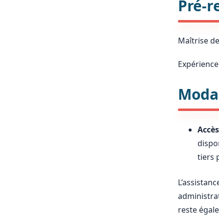
Pré-r
Maîtrise de
Expérienc
Modal
Accès
dispo
tiers
L’assistan
administrat
reste égal