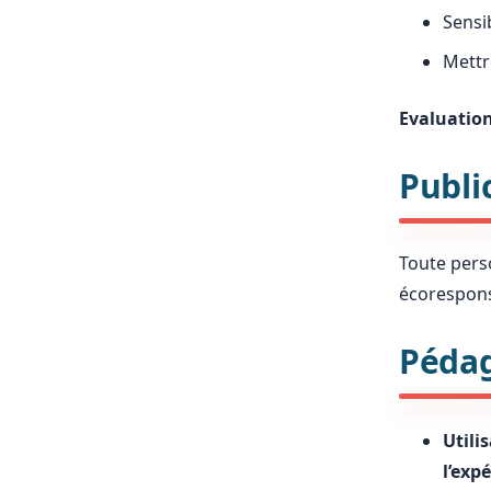
Sensi
Mettr
Evaluation
Publi
Toute pers
écorespons
Péda
Utili
l’exp