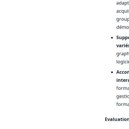
adapta
acqui
group
démon
Suppo
varié
graphi
logic
Accom
inter
forma
gesti
form
Evaluatio