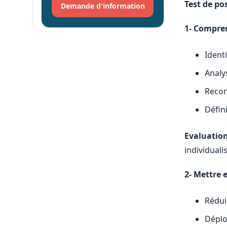
Test de p
Demande d'information
1- Compren
Ident
Analy
Reconn
Défin
Evaluatio
individual
2- Mettre 
Rédui
Déplo