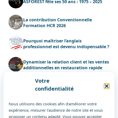
ASFOREST fête ses 50 ans : 1975 – 2025
La contribution Conventionnelle
Formation HCR 2026
Pourquoi maîtriser l’anglais
professionnel est devenu indispensable ?
Dynamiser la relation client et les ventes
additionnelles en restauration rapide
Votre
confidentialité
Nos
Voir tous les
Nous utilisons des cookies afin d'améliorer votre
parcours
parcours
expérience, mesurer l'audience de notre site et vous
proposer un contenu adapté. Vous pouvez accepter