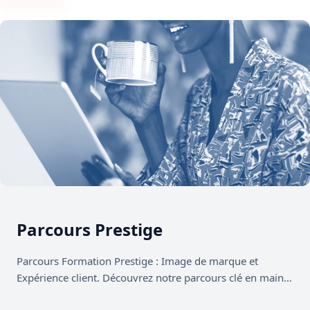
Parcours
Classement
Hôtelier
Parcours
Service
en
Salle
Parcours
Barman
Parcours
Cuisine
Parcours
Parcours Prestige
Service
d’étage
Parcours Formation Prestige : Image de marque et
Tous
Expérience client. Découvrez notre parcours clé en main,
nos
conçu pour faire de…
Parcours