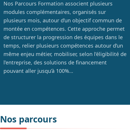
Nos Parcours Formation associent plusieurs
modules complémentaires, organisés sur
plusieurs mois, autour d’un objectif commun de
montée en compétences. Cette approche permet
de structurer la progression des équipes dans le
temps, relier plusieurs compétences autour d’un
même enjeu métier, mobiliser, selon l’éligibilité de
Parcours
l’entreprise, des solutions de financement
Prestige
pouvant aller jusqu’à 100%…
Parcours
Relation
client
Parcours
Management
Parcours
Nos parcours
Marketing
Digital