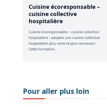
Salle
Cuisine écoresponsable –
–
Bar
cuisine collective
hospitalière
Traiteur
–
Prestations
Cuisine écoresponsable – cuisine collective
événementielles
hospitalière : adoptez une cuisine collective
hospitalière plus verte et plus vertueuse !
SOFT
Cette formation…
SKILLS
COMPETENCES
TRANSVERSES
COUPS
DE
COEUR
CLIENTS
Pour aller plus loin