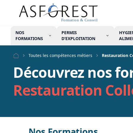
NOS
PERMIS
HYGIE
FORMATIONS
D’EXPLOITATION
ALIME
Toutes les compétences métiers
Restauration Co
Menu
Découvrez nos fo
Restauration Coll
FORMATIONS
OBLIGATOIRES
COMPÉTENCES
MÉTIER
Nos Formations