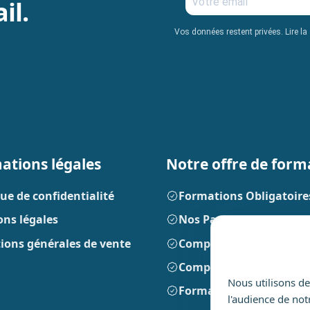
il.
Vos données restent privées. Lire la
ations légales
Notre offre de form
que de confidentialité
Formations Obligatoire
ns légales
Nos Parcours Formatio
ions générales de vente
Compétences Métiers
Compétences Transvers
Nous utilisons de
Formations Prestiges
l'audience de no