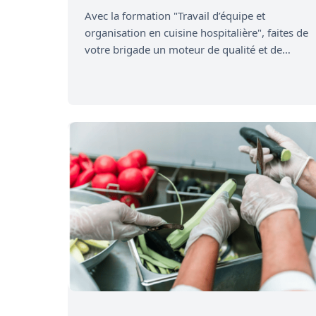
Avec la formation "Travail d’équipe et
Restauration
organisation en cuisine hospitalière", faites de
Rapide
votre brigade un moteur de qualité et de…
Relation
Client
–
Expérience
Client
RSE
–
Pratiques
responsables
Santé
–
Sécurité
Service
d’Étage
Service
en