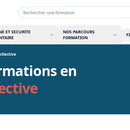
NE ET SECURITE
NOS PARCOURS
F
NTAIRE
FORMATION
llective
rmations en
ective