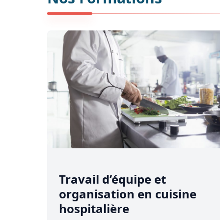
Boulangerie
–
Pâtisserie
Cuisine
–
Techniques
professionnelles
Gestion
–
Pilotage
d’Activité
Hygiène
–
Sécurité
alimentaire
Travail d’équipe et
Maîtres
organisation en cuisine
restaurateurs
hospitalière
Restauration
Collective