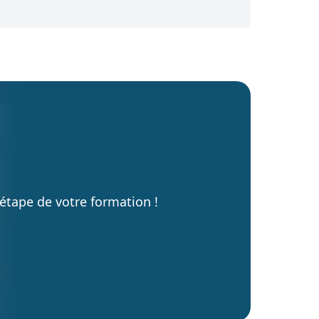
protéger son corps au quotidien en adoptant
des gestes et…
tape de votre formation !