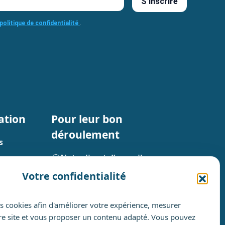
S’inscrire
politique de confidentialité
.
ation
Pour leur bon
déroulement
s
Notre livret d’accueil
n
Votre confidentialité
Notre politique accessibilité
Nos engagements RSE
es
s cookies afin d'améliorer votre expérience, mesurer
Notre certificat Qualiopi
tre site et vous proposer un contenu adapté. Vous pouvez