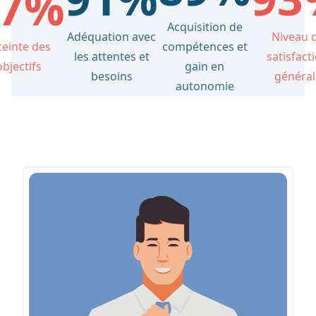
97%
Acquisition de
Adéquation avec
Niveau 
teinte des
compétences et
les attentes et
satisfact
objectifs
gain en
besoins
général
autonomie