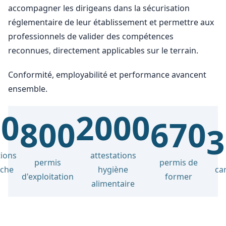
accompagner les dirigeans dans la sécurisation
réglementaire de leur établissement et permettre aux
professionnels de valider des compétences
reconnues, directement applicables sur le terrain.
Conformité, employabilité et performance avancent
ensemble.
00
2000
800
670
3
tions
attestations
permis
permis de
nche
hygiène
ca
d'exploitation
former
alimentaire