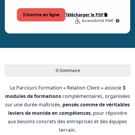
Parcours
Classement
S’inscrire en ligne
Télécharger le PDF
Hôtelier
Accessibilité PMR
Parcours
Service
en
Salle
Parcours
Barman
Sommaire
Parcours
Cuisine
Le Parcours Formation « Relation Client » associe
3
Parcours
modules de formations
complémentaires, organisées
Service
sur une durée maîtrisée,
pensés comme de véritables
d’étage
leviers de montée en compétences
, pour répondre
Tous
aux besoins concrets des entreprises et des équipes
nos
terrain.
Parcours